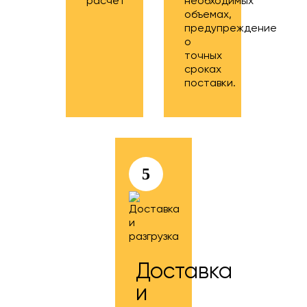
расчёт
необходимых
объемах,
предупреждение
о
точных
сроках
поставки.
5
Доставка
и