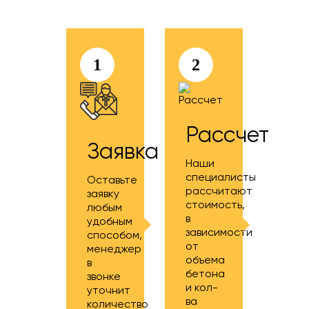
1
2
Рассчет
Заявка
Наши
специалисты
Оставьте
рассчитают
заявку
стоимость,
любым
в
удобным
зависимости
способом,
от
менеджер
объема
в
бетона
звонке
и кол-
уточнит
ва
количество