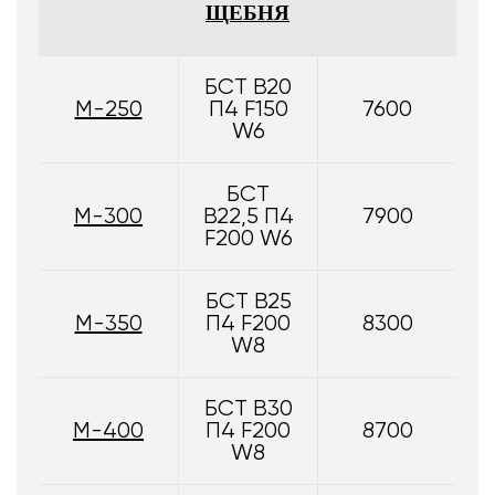
ЩЕБНЯ
БСТ В20
М-250
П4 F150
7600
W6
БСТ
М-300
В22,5 П4
7900
F200 W6
БСТ В25
М-350
П4 F200
8300
W8
БСТ В30
М-400
П4 F200
8700
W8