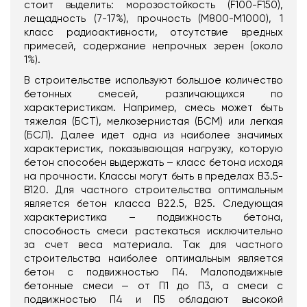
стоит выделить: морозостойкость (F100-F150),
лещадность (7-17%), прочность (М800-М1000), 1
класс радиоактивности, отсутствие вредных
примесей, содержание непрочных зерен (около
1%).
В строительстве используют большое количество
бетонных смесей, различающихся по
характеристикам. Например, смесь может быть
тяжелая (БСТ), мелкозернистая (БСМ) или легкая
(БСЛ). Далее идет одна из наиболее значимых
характеристик, показывающая нагрузку, которую
бетон способен выдержать – класс бетона исходя
на прочности. Классы могут быть в пределах В3.5-
В120. Для частного строительства оптимальным
является бетон класса В22.5, В25. Следующая
характеристика – подвижность бетона,
способность смеси растекаться исключительно
за счет веса материала. Так для частного
строительства наиболее оптимальным является
бетон с подвижностью П4. Малоподвижные
бетонные смеси — от П1 до П3, а смеси с
подвижностью П4 и П5 обладают высокой