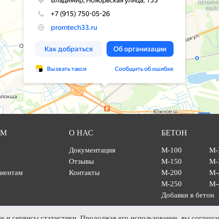
АМ
О НАС
БЕТОН
Документация
М-100
М-
Отзывы
М-150
М-
лиентам
Контакты
М-200
М-
М-250
М-
Добавки в бетон
 и сервисы статистики. Продолжая его использование, вы соглаша