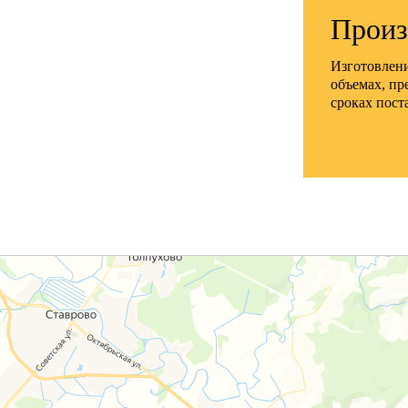
Произ
Изготовлени
объемах, пр
сроках пост