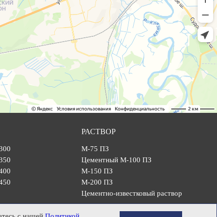
РАСТВОР
300
М-75 ПЗ
350
Цементный М-100 ПЗ
400
М-150 ПЗ
450
М-200 ПЗ
Цементно-известковый раствор
етесь с нашей
Политикой